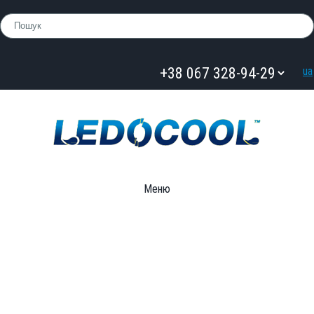
ua
Меню
Для кухні
»
Засіб для миття посуду з Лайм ТМ LYNKS
LABORATORIES 5 л.