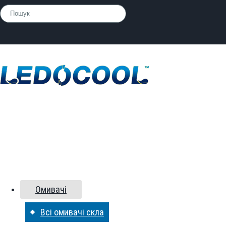
Омивач скла
Омивачі
Всі омивачі скла