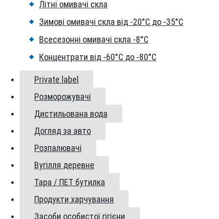
Літні омивачі скла
Зимові омивачі скла від -20°С до -35°С
Всесезонні омивачі скла -8°С
Концентрати від -60°С до -80°С
Private label
Розморожувачі
Дистильована вода
Догляд за авто
Розпалювачі
Вугілля деревне
Тара / ПЕТ бутилка
Продукти харчування
Засоби особистої гігієни