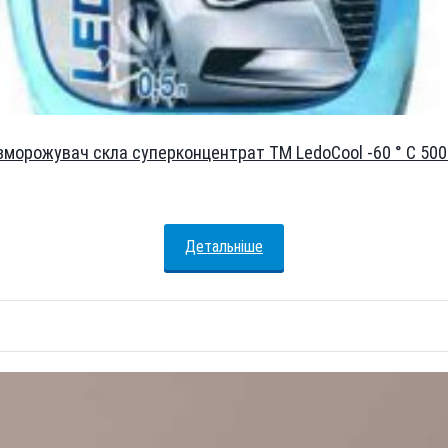
зморожувач скла суперконцентрат ТМ LedoCool -60 ° C 500
Детальніше