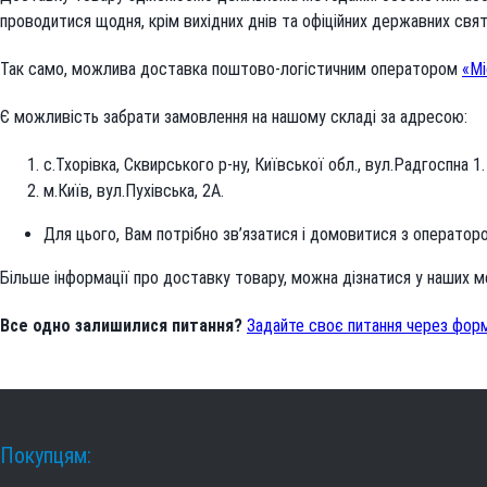
проводитися щодня, крім вихідних днів та офіційних державних свят
Так само, можлива доставка поштово-логістичним оператором
«Мі
Є можливість забрати замовлення на нашому складі за адресою:
с.Тхорівка, Сквирського р-ну, Київської обл., вул.Радгоспна 1.
м.Київ, вул.Пухівська, 2А.
Для цього, Вам потрібно зв’язатися і домовитися з оператор
Більше інформації про доставку товару, можна дізнатися у наших м
Все одно залишилися питання?
Задайте своє питання через форму
Покупцям: