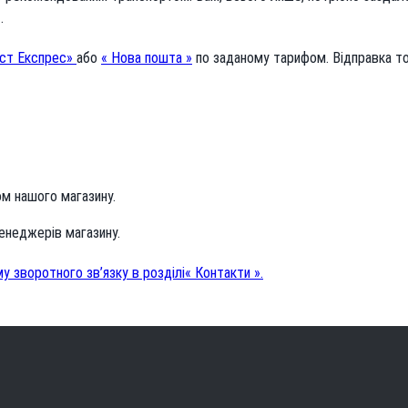
.
ст Експрес»
або
« Нова пошта »
по заданому тарифом. Відправка т
ом нашого магазину.
енеджерів магазину.
 зворотного зв’язку в розділі« Контакти ».