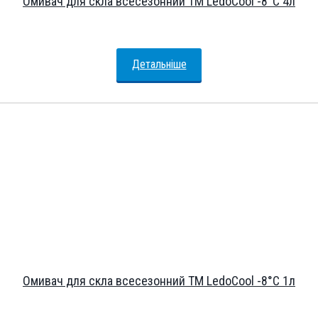
Омивач для скла всесезонний ТМ LedoCool -8°С 4л
Детальніше
Омивач для скла всесезонний ТМ LedoCool -8°С 1л