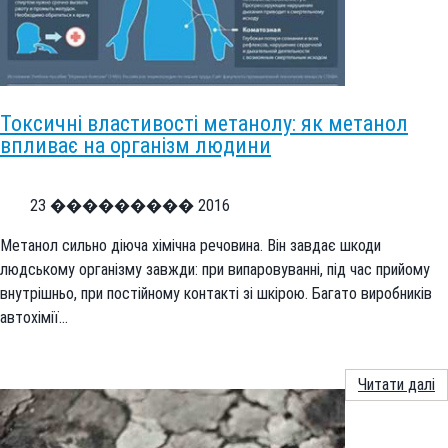
Токсичні властивості метанолу: як метанол
впливає на організм людини
23 ��������� 2016
Метанол сильно діюча хімічна речовина. Він завдає шкоди
людському організму завжди: при випаровуванні, під час прийому
внутрішньо, при постійному контакті зі шкірою. Багато виробників
автохімії…
Читати далі