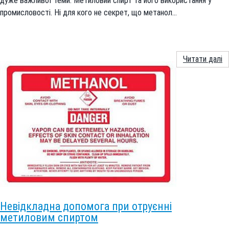
дуже важливої ​​теми: Метиловий спирт та його використання у
промисловості. Ні для кого не секрет, що метанол…
Читати далі
Невідкладна допомога при отруєнні
метиловим спиртом