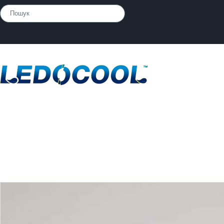
Каталог
»
Тара / ПЕТ пляшка
»
ПЕТ пляшка Ledocool прозора 