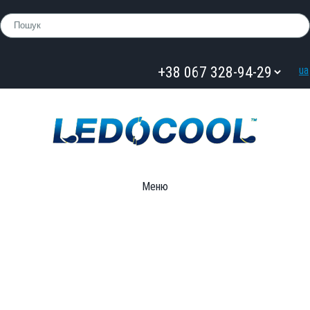
ua
Меню
Каталог
»
Тара / ПЕТ пляшка
»
ПЕТ пляшка Ledocool прозора
5000мл.