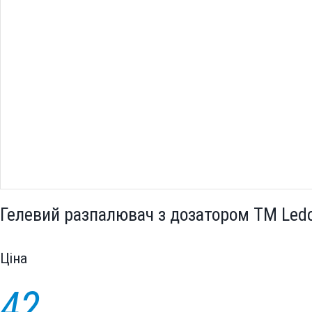
Гелевий разпалювач з дозатором TM Ledo
Цiна
42