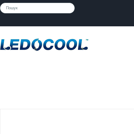
Розпалювачі
»
Гелевий разпалювач з дозатором TM LedoCool 