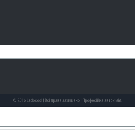
© 2016 Ledocool | Всі права захищено | Професійна автохімія.