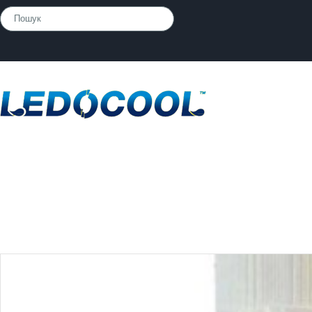
Розпалювачі
»
Паливо для біокамінів TM LEDOCOOL 1 л.