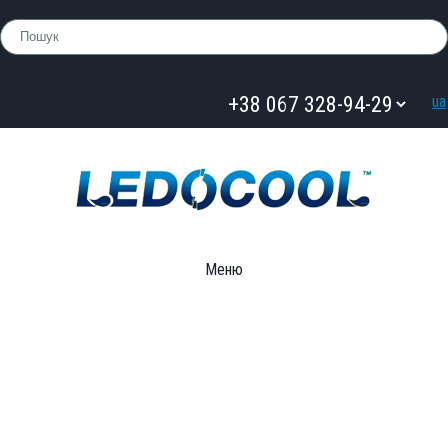
ua
Меню
Засоби для комплексного прибирання
»
Очисник паркету та
ламінату ТМ LYNKS LABORATORIES 5 л.